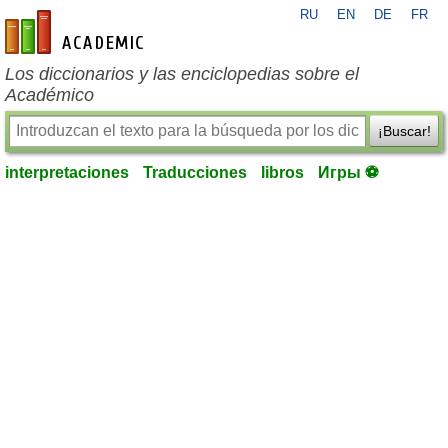
RU
EN
DE
FR
es-academic.com
Los diccionarios y las enciclopedias sobre el
Académico
¡Buscar!
interpretaciones
Traducciones
libros
Игры ⚽