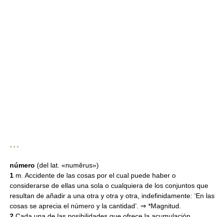
* * *
número
(del lat. «numĕrus»)
1
m. Accidente de las cosas por el cual puede haber o
considerarse de ellas una sola o cualquiera de los conjuntos que
resultan de añadir a una otra y otra y otra, indefinidamente: ‘En las
cosas se aprecia el número y la cantidad’. ⇒ *Magnitud.
2
Cada una de las posibilidades que ofrece la acumulación